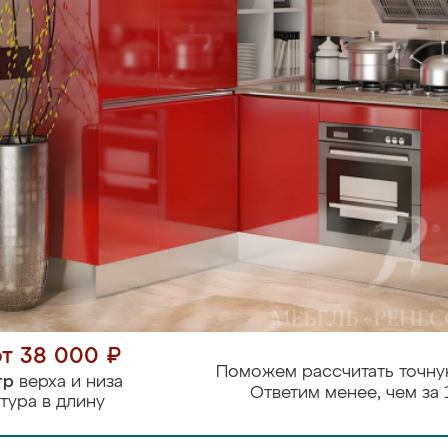
от 38 000 ₽
Поможем рассчитать точну
тр
верха и низа
Ответим менее, чем за 
тура в длину