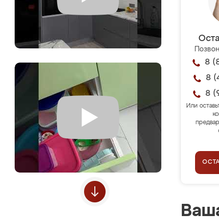
Оста
Позвон
8 (
8 (
8 (
Или оставь
ко
предвар
ОСТ
Ваша