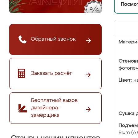
Посмот
Обратный звонок
Матери
Стенова
фотопе
Заказать расчёт
Цвет:
н
Бесплатный вызов
дизайнера-
Сушка д
замерщика
Подъем
Blum (А