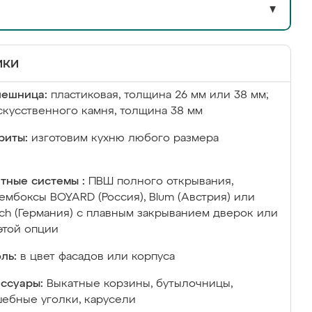
▼
ики
лешница:
пластиковая, толщина 26 мм или 38 мм;
скусственного камня, толщина 38 мм
риты:
изготовим кухню любого размера
тные системы :
ПВШ полного открывания,
ембоксы BOYARD (Россия), Blum (Австрия) или
ich (Германия) с плавным закрыванием дверок или
этой опции
ль:
в цвет фасадов или корпуса
ссуары:
Выкатные корзины, бутылочницы,
ебные уголки, карусели