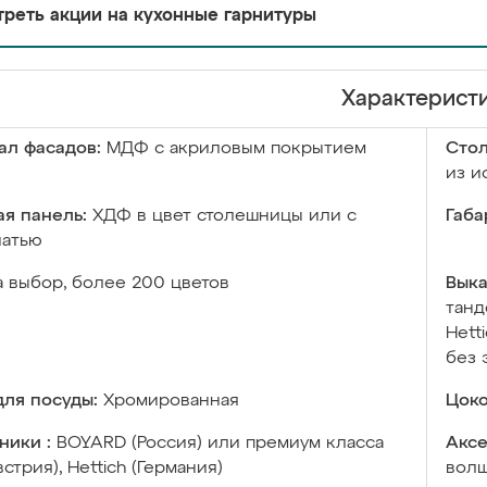
реть акции на кухонные гарнитуры
Характерист
ал фасадов:
МДФ с акриловым покрытием
Сто
из и
я панель:
ХДФ в цвет столешницы или с
Габа
чатью
а выбор, более 200 цветов
Выка
танд
Hett
без 
ля посуды:
Хромированная
Цоко
ники :
BOYARD (Россия) или премиум класса
Аксе
встрия), Hettich (Германия)
волш