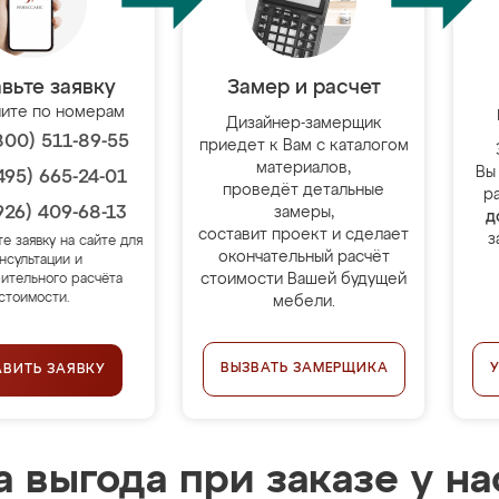
вьте заявку
Замер и расчет
ите по номерам
Дизайнер-замерщик
800) 511-89-55
приедет к Вам с каталогом
материалов,
Вы
495) 665-24-01
проведёт детальные
р
926) 409-68-13
замеры,
д
составит проект и сделает
з
те заявку на сайте для
окончательный расчёт
нсультации и
стоимости Вашей будущей
ительного расчёта
стоимости.
мебели.
ВЫЗВАТЬ ЗАМЕРЩИКА
АВИТЬ ЗАЯВКУ
 выгода при заказе у на