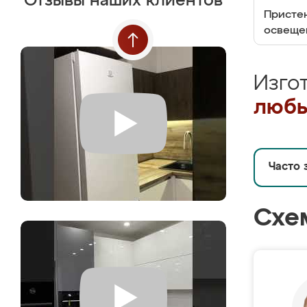
Отзывы наших клиентов
Пристен
освеще
Изго
любы
Часто 
Схе