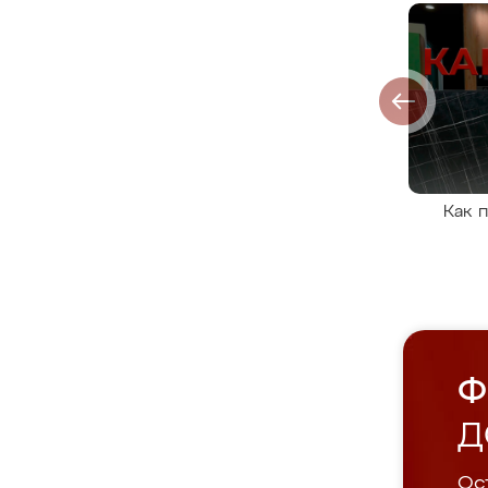
Как 
Ф
Д
Ост