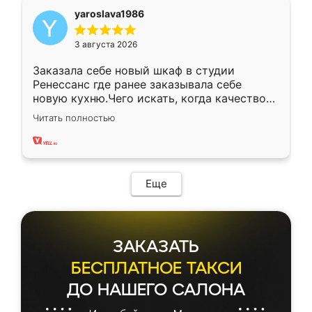
yaroslava1986
3 августа 2026
Заказала себе новый шкаф в студии
Ренессанс где ранее заказывала себе
новую кухню.Чего искать, когда качеством
вполне довольна. Служит кухня уже почти
Читать полностью
два года, нареканий нет.
Еще
ЗАКАЗАТЬ
БЕСПЛАТНОЕ ТАКСИ
ДО НАШЕГО САЛОНА