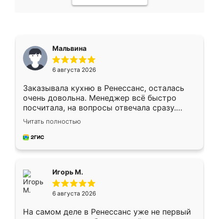
Мальвина
6 августа 2026
Заказывала кухню в Ренессанс, осталась
очень довольна. Менеджер всё быстро
посчитала, на вопросы отвечала сразу.
Замерщик приехал в субботу, подошёл к
Читать полностью
делу со всей ответственностью. Собрали
за день, ребята работали аккуратно, даже
пыли почти не было. Качество отличное,
ящики ходят плавно, ничего не скрипит.
Всё подошло как влитое.
Игорь М.
6 августа 2026
На самом деле в Ренессанс уже не первый