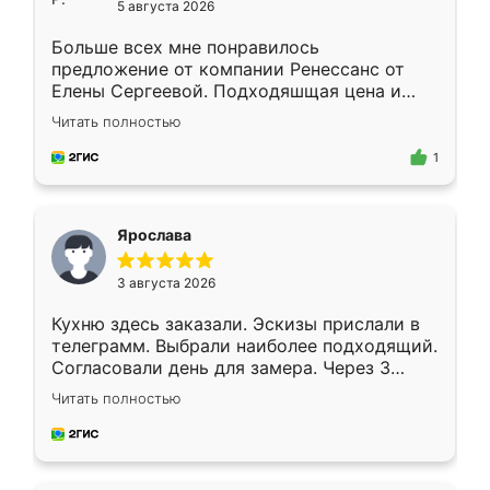
5 августа 2026
Больше всех мне понравилось
предложение от компании Ренессанс от
Елены Сергеевой. Подходяшщая цена и
короткие сроки изготовления. Приехавший
Читать полностью
для замера сотрудник Владислав
предложил по моему эскизу самый
1
подходящий вариант шкафа. Немного его
видоизменил, получилось даже лучше, чем
я хотела.
Ярослава
3 августа 2026
Кухню здесь заказали. Эскизы прислали в
телеграмм. Выбрали наиболее подходящий.
Согласовали день для замера. Через 3
недели кухня была уже готова. Остались
Читать полностью
довольны работой. Спасибо Ренессанс
мебель за качественную работу!