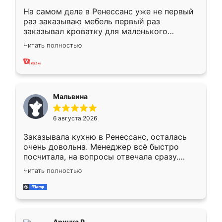
На самом деле в Ренессанс уже не первый
раз заказываю мебель первый раз
заказывал кроватку для маленького
ребёнка при его рождении ,во второй раз
Читать полностью
заказал шкаф-купе. По качеству очень
хорошее сборка достаточно быстрая,
также адекватные цены. До этого
сравнивал с разными конкурентами в этом
сегменте ,выбор у конкурентов куда
Мальвина
меньше, здесь же он более разнообразный.
Мне нравится ,если что-то потребуется из
6 августа 2026
мебели буду заказывать только здесь.
Заказывала кухню в Ренессанс, осталась
очень довольна. Менеджер всё быстро
посчитала, на вопросы отвечала сразу.
Замерщик приехал в субботу, подошёл к
Читать полностью
делу со всей ответственностью. Собрали
за день, ребята работали аккуратно, даже
пыли почти не было. Качество отличное,
ящики ходят плавно, ничего не скрипит.
Всё подошло как влитое.
Аринка Р.