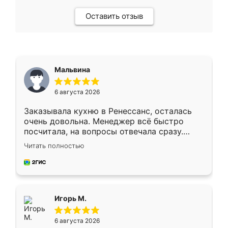
Оставить отзыв
Мальвина
6 августа 2026
Заказывала кухню в Ренессанс, осталась
очень довольна. Менеджер всё быстро
посчитала, на вопросы отвечала сразу.
Замерщик приехал в субботу, подошёл к
Читать полностью
делу со всей ответственностью. Собрали
за день, ребята работали аккуратно, даже
пыли почти не было. Качество отличное,
ящики ходят плавно, ничего не скрипит.
Всё подошло как влитое.
Игорь М.
6 августа 2026