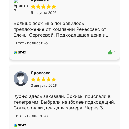
5 августа 2026
Больше всех мне понравилось
предложение от компании Ренессанс от
Елены Сергеевой. Подходяшщая цена и
короткие сроки изготовления. Приехавший
Читать полностью
для замера сотрудник Владислав
предложил по моему эскизу самый
1
подходящий вариант шкафа. Немного его
видоизменил, получилось даже лучше, чем
я хотела.
Ярослава
3 августа 2026
Кухню здесь заказали. Эскизы прислали в
телеграмм. Выбрали наиболее подходящий.
Согласовали день для замера. Через 3
недели кухня была уже готова. Остались
Читать полностью
довольны работой. Спасибо Ренессанс
мебель за качественную работу!