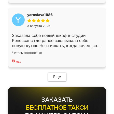
yaroslava1986
3 августа 2026
Заказала себе новый шкаф в студии
Ренессанс где ранее заказывала себе
новую кухню.Чего искать, когда качеством
вполне довольна. Служит кухня уже почти
Читать полностью
два года, нареканий нет.
Еще
ЗАКАЗАТЬ
БЕСПЛАТНОЕ ТАКСИ