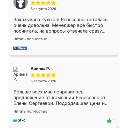
Мне нравится ,если что-то потребуется из
6 августа 2026
мебели буду заказывать только здесь.
Заказывала кухню в Ренессанс, осталась
очень довольна. Менеджер всё быстро
посчитала, на вопросы отвечала сразу.
Замерщик приехал в субботу, подошёл к
Читать полностью
делу со всей ответственностью. Собрали
за день, ребята работали аккуратно, даже
пыли почти не было. Качество отличное,
ящики ходят плавно, ничего не скрипит.
Всё подошло как влитое.
Аринка Р.
5 августа 2026
Больше всех мне понравилось
предложение от компании Ренессанс от
Елены Сергеевой. Подходяшщая цена и
короткие сроки изготовления. Приехавший
Читать полностью
для замера сотрудник Владислав
предложил по моему эскизу самый
1
подходящий вариант шкафа. Немного его