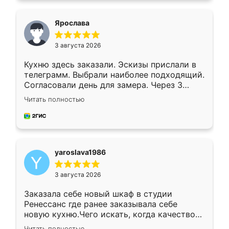
видоизменил, получилось даже лучше, чем
я хотела.
Ярослава
3 августа 2026
Кухню здесь заказали. Эскизы прислали в
телеграмм. Выбрали наиболее подходящий.
Согласовали день для замера. Через 3
недели кухня была уже готова. Остались
Читать полностью
довольны работой. Спасибо Ренессанс
мебель за качественную работу!
yaroslava1986
3 августа 2026
Заказала себе новый шкаф в студии
Ренессанс где ранее заказывала себе
новую кухню.Чего искать, когда качеством
вполне довольна. Служит кухня уже почти
Читать полностью