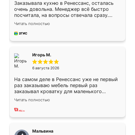
Заказывала кухню в Ренессанс, осталась
очень довольна. Менеджер всё быстро
посчитала, на вопросы отвечала сразу.
Замерщик приехал в субботу, подошёл к
Читать полностью
делу со всей ответственностью. Собрали
за день, ребята работали аккуратно, даже
пыли почти не было. Качество отличное,
ящики ходят плавно, ничего не скрипит.
Всё подошло как влитое.
Игорь М.
6 августа 2026
На самом деле в Ренессанс уже не первый
раз заказываю мебель первый раз
заказывал кроватку для маленького
ребёнка при его рождении ,во второй раз
Читать полностью
заказал шкаф-купе. По качеству очень
хорошее сборка достаточно быстрая,
также адекватные цены. До этого
сравнивал с разными конкурентами в этом
сегменте ,выбор у конкурентов куда
Мальвина
меньше, здесь же он более разнообразный.