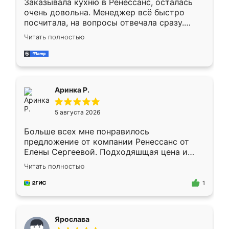
Заказывала кухню в Ренессанс, осталась
очень довольна. Менеджер всё быстро
посчитала, на вопросы отвечала сразу.
Замерщик приехал в субботу, подошёл к
Читать полностью
делу со всей ответственностью. Собрали
за день, ребята работали аккуратно, даже
пыли почти не было. Качество отличное,
ящики ходят плавно, ничего не скрипит.
Всё подошло как влитое.
Аринка Р.
5 августа 2026
Больше всех мне понравилось
предложение от компании Ренессанс от
Елены Сергеевой. Подходяшщая цена и
короткие сроки изготовления. Приехавший
Читать полностью
для замера сотрудник Владислав
предложил по моему эскизу самый
1
подходящий вариант шкафа. Немного его
видоизменил, получилось даже лучше, чем
я хотела.
Ярослава