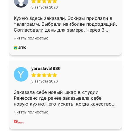
3 августа 2026
Кухню здесь заказали. Эскизы прислали в
телеграмм. Выбрали наиболее подходящий.
Согласовали день для замера. Через 3
недели кухня была уже готова. Остались
Читать полностью
довольны работой. Спасибо Ренессанс
мебель за качественную работу!
yaroslava1986
3 августа 2026
Заказала себе новый шкаф в студии
Ренессанс где ранее заказывала себе
новую кухню.Чего искать, когда качеством
вполне довольна. Служит кухня уже почти
Читать полностью
два года, нареканий нет.