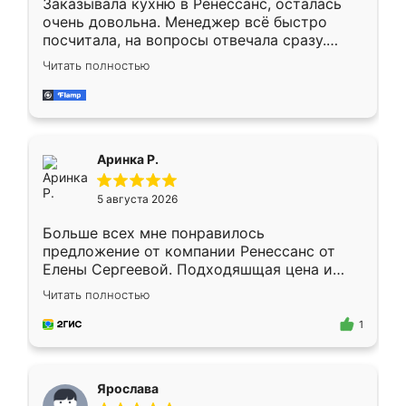
Заказывала кухню в Ренессанс, осталась
очень довольна. Менеджер всё быстро
посчитала, на вопросы отвечала сразу.
Замерщик приехал в субботу, подошёл к
Читать полностью
делу со всей ответственностью. Собрали
за день, ребята работали аккуратно, даже
пыли почти не было. Качество отличное,
ящики ходят плавно, ничего не скрипит.
Всё подошло как влитое.
Аринка Р.
5 августа 2026
Больше всех мне понравилось
предложение от компании Ренессанс от
Елены Сергеевой. Подходяшщая цена и
короткие сроки изготовления. Приехавший
Читать полностью
для замера сотрудник Владислав
предложил по моему эскизу самый
1
подходящий вариант шкафа. Немного его
видоизменил, получилось даже лучше, чем
я хотела.
Ярослава