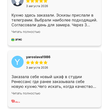
3 августа 2026
Кухню здесь заказали. Эскизы прислали в
телеграмм. Выбрали наиболее подходящий.
Согласовали день для замера. Через 3
недели кухня была уже готова. Остались
Читать полностью
довольны работой. Спасибо Ренессанс
мебель за качественную работу!
yaroslava1986
3 августа 2026
Заказала себе новый шкаф в студии
Ренессанс где ранее заказывала себе
новую кухню.Чего искать, когда качеством
вполне довольна. Служит кухня уже почти
Читать полностью
два года, нареканий нет.