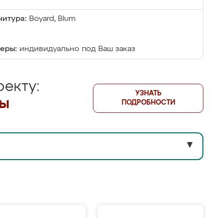
итура:
Boyard, Blum
еры:
индивидуально под Ваш заказ
екту:
УЗНАТЬ
лы
ПОДРОБНОСТИ
▼