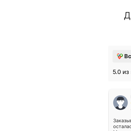
Д
Вс
5.0
из 
Заказыв
осталас