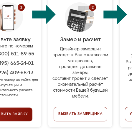
вьте заявку
Замер и расчет
ите по номерам
Дизайнер-замерщик
800) 511-89-55
приедет к Вам с каталогом
материалов,
Вы
495) 665-24-01
проведёт детальные
р
926) 409-68-13
замеры,
д
составит проект и сделает
з
те заявку на сайте для
окончательный расчёт
нсультации и
стоимости Вашей будущей
ительного расчёта
стоимости.
мебели.
ВЫЗВАТЬ ЗАМЕРЩИКА
АВИТЬ ЗАЯВКУ