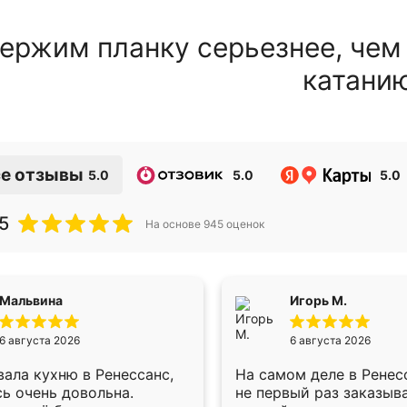
ержим планку серьезнее, чем
катани
е отзывы
5.0
5.0
5.0
5
На основе
945
оценок
Мальвина
Игорь М.
6 августа 2026
6 августа 2026
ала кухню в Ренессанс,
На самом деле в Ренес
ь очень довольна.
не первый раз заказыв