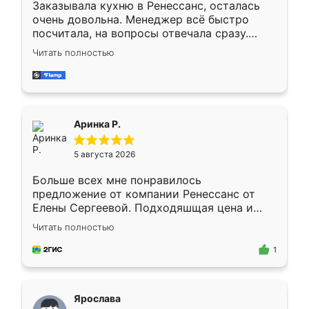
Заказывала кухню в Ренессанс, осталась
очень довольна. Менеджер всё быстро
посчитала, на вопросы отвечала сразу.
Замерщик приехал в субботу, подошёл к
Читать полностью
делу со всей ответственностью. Собрали
за день, ребята работали аккуратно, даже
пыли почти не было. Качество отличное,
ящики ходят плавно, ничего не скрипит.
Всё подошло как влитое.
Аринка Р.
5 августа 2026
Больше всех мне понравилось
предложение от компании Ренессанс от
Елены Сергеевой. Подходяшщая цена и
короткие сроки изготовления. Приехавший
Читать полностью
для замера сотрудник Владислав
предложил по моему эскизу самый
1
подходящий вариант шкафа. Немного его
видоизменил, получилось даже лучше, чем
я хотела.
Ярослава