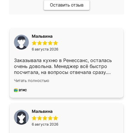
Оставить отзыв
Мальвина
6 августа 2026
Заказывала кухню в Ренессанс, осталась
очень довольна. Менеджер всё быстро
посчитала, на вопросы отвечала сразу.
Замерщик приехал в субботу, подошёл к
Читать полностью
делу со всей ответственностью. Собрали
за день, ребята работали аккуратно, даже
пыли почти не было. Качество отличное,
ящики ходят плавно, ничего не скрипит.
Всё подошло как влитое.
Мальвина
6 августа 2026