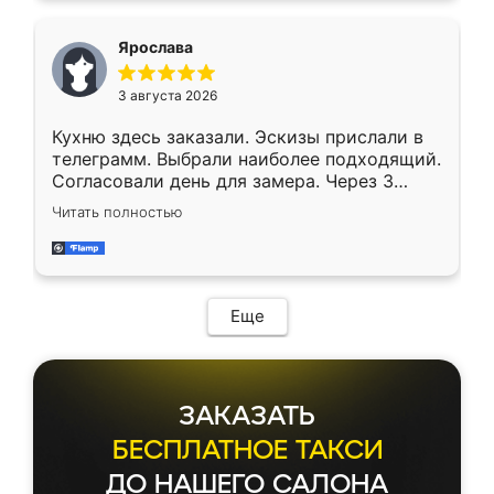
Ярослава
3 августа 2026
Кухню здесь заказали. Эскизы прислали в
телеграмм. Выбрали наиболее подходящий.
Согласовали день для замера. Через 3
недели кухня была уже готова. Остались
Читать полностью
довольны работой. Спасибо Ренессанс
мебель за качественную работу!
Еще
ЗАКАЗАТЬ
БЕСПЛАТНОЕ ТАКСИ
ДО НАШЕГО САЛОНА