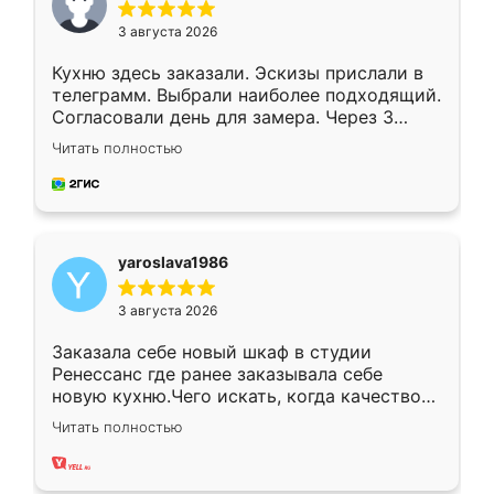
3 августа 2026
Кухню здесь заказали. Эскизы прислали в
телеграмм. Выбрали наиболее подходящий.
Согласовали день для замера. Через 3
недели кухня была уже готова. Остались
Читать полностью
довольны работой. Спасибо Ренессанс
мебель за качественную работу!
yaroslava1986
3 августа 2026
Заказала себе новый шкаф в студии
Ренессанс где ранее заказывала себе
новую кухню.Чего искать, когда качеством
вполне довольна. Служит кухня уже почти
Читать полностью
два года, нареканий нет.