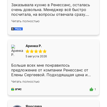
Заказывала кухню в Ренессанс, осталась
очень довольна. Менеджер всё быстро
посчитала, на вопросы отвечала сразу.
Замерщик приехал в субботу, подошёл к
Читать полностью
делу со всей ответственностью. Собрали
за день, ребята работали аккуратно, даже
пыли почти не было. Качество отличное,
ящики ходят плавно, ничего не скрипит.
Всё подошло как влитое.
Аринка Р.
5 августа 2026
Больше всех мне понравилось
предложение от компании Ренессанс от
Елены Сергеевой. Подходяшщая цена и
короткие сроки изготовления. Приехавший
Читать полностью
для замера сотрудник Владислав
предложил по моему эскизу самый
1
подходящий вариант шкафа. Немного его
видоизменил, получилось даже лучше, чем
я хотела.
Ярослава