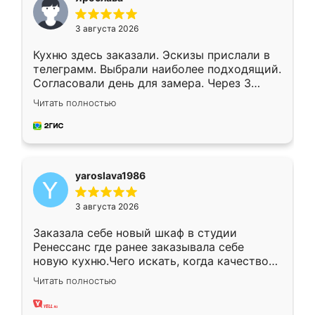
3 августа 2026
Кухню здесь заказали. Эскизы прислали в
телеграмм. Выбрали наиболее подходящий.
Согласовали день для замера. Через 3
недели кухня была уже готова. Остались
Читать полностью
довольны работой. Спасибо Ренессанс
мебель за качественную работу!
yaroslava1986
3 августа 2026
Заказала себе новый шкаф в студии
Ренессанс где ранее заказывала себе
новую кухню.Чего искать, когда качеством
вполне довольна. Служит кухня уже почти
Читать полностью
два года, нареканий нет.