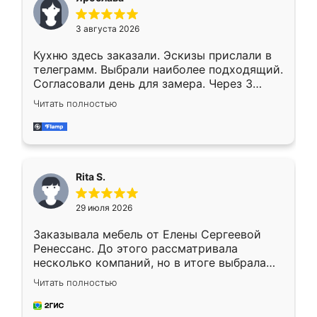
3 августа 2026
Кухню здесь заказали. Эскизы прислали в
телеграмм. Выбрали наиболее подходящий.
Согласовали день для замера. Через 3
недели кухня была уже готова. Остались
Читать полностью
довольны работой. Спасибо Ренессанс
мебель за качественную работу!
Rita S.
29 июля 2026
Заказывала мебель от Елены Сергеевой
Ренессанс. До этого рассматривала
несколько компаний, но в итоге выбрала
эту. Сначала обговорили условия, потом
Читать полностью
приехал замерщик, всё спокойно объяснил
и снял размеры. Изготовили в срок, с