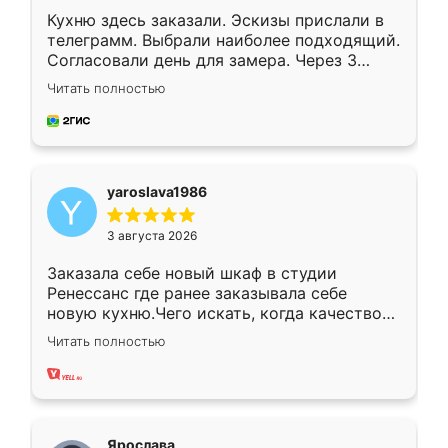
Кухню здесь заказали. Эскизы прислали в
телеграмм. Выбрали наиболее подходящий.
Согласовали день для замера. Через 3
недели кухня была уже готова. Остались
Читать полностью
довольны работой. Спасибо Ренессанс
мебель за качественную работу!
yaroslava1986
3 августа 2026
Заказала себе новый шкаф в студии
Ренессанс где ранее заказывала себе
новую кухню.Чего искать, когда качеством
вполне довольна. Служит кухня уже почти
Читать полностью
два года, нареканий нет.
Ярослава