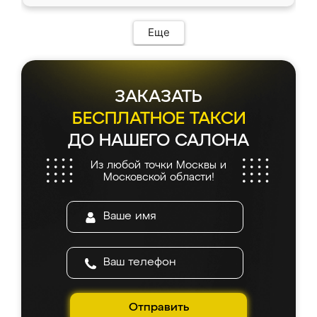
доставкой тоже никаких проблем не
возникло. Сборку выполнили аккуратно,
мебель сразу встала на свое место без
Еще
каких-либо доработок. Качеством осталась
довольна, все выглядит так, как и ожидала.
ЗАКАЗАТЬ
БЕСПЛАТНОЕ ТАКСИ
ДО НАШЕГО САЛОНА
Из любой точки Москвы и
Московской области!
Отправить