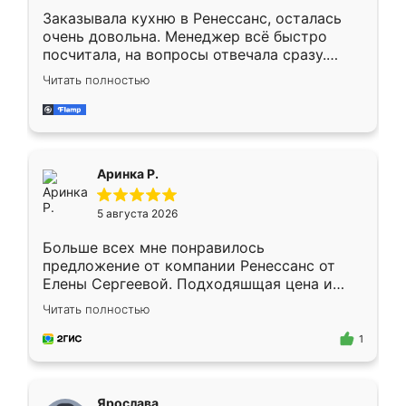
Заказывала кухню в Ренессанс, осталась
очень довольна. Менеджер всё быстро
посчитала, на вопросы отвечала сразу.
Замерщик приехал в субботу, подошёл к
Читать полностью
делу со всей ответственностью. Собрали
за день, ребята работали аккуратно, даже
пыли почти не было. Качество отличное,
ящики ходят плавно, ничего не скрипит.
Всё подошло как влитое.
Аринка Р.
5 августа 2026
Больше всех мне понравилось
предложение от компании Ренессанс от
Елены Сергеевой. Подходяшщая цена и
короткие сроки изготовления. Приехавший
Читать полностью
для замера сотрудник Владислав
предложил по моему эскизу самый
1
подходящий вариант шкафа. Немного его
видоизменил, получилось даже лучше, чем
я хотела.
Ярослава