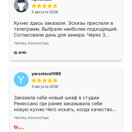
3 августа 2026
Кухню здесь заказали. Эскизы прислали в
телеграмм. Выбрали наиболее подходящий.
Согласовали день для замера. Через 3
недели кухня была уже готова. Остались
Читать полностью
довольны работой. Спасибо Ренессанс
мебель за качественную работу!
yaroslava1986
3 августа 2026
Заказала себе новый шкаф в студии
Ренессанс где ранее заказывала себе
новую кухню.Чего искать, когда качеством
вполне довольна. Служит кухня уже почти
Читать полностью
два года, нареканий нет.