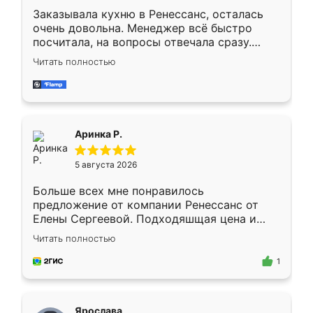
Заказывала кухню в Ренессанс, осталась
очень довольна. Менеджер всё быстро
посчитала, на вопросы отвечала сразу.
Замерщик приехал в субботу, подошёл к
Читать полностью
делу со всей ответственностью. Собрали
за день, ребята работали аккуратно, даже
пыли почти не было. Качество отличное,
ящики ходят плавно, ничего не скрипит.
Всё подошло как влитое.
Аринка Р.
5 августа 2026
Больше всех мне понравилось
предложение от компании Ренессанс от
Елены Сергеевой. Подходяшщая цена и
короткие сроки изготовления. Приехавший
Читать полностью
для замера сотрудник Владислав
предложил по моему эскизу самый
1
подходящий вариант шкафа. Немного его
видоизменил, получилось даже лучше, чем
я хотела.
Ярослава