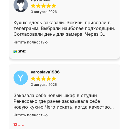
3 августа 2026
Кухню здесь заказали. Эскизы прислали в
телеграмм. Выбрали наиболее подходящий.
Согласовали день для замера. Через 3
недели кухня была уже готова. Остались
Читать полностью
довольны работой. Спасибо Ренессанс
мебель за качественную работу!
yaroslava1986
3 августа 2026
Заказала себе новый шкаф в студии
Ренессанс где ранее заказывала себе
новую кухню.Чего искать, когда качеством
вполне довольна. Служит кухня уже почти
Читать полностью
два года, нареканий нет.