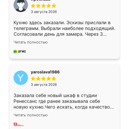
3 августа 2026
Кухню здесь заказали. Эскизы прислали в
телеграмм. Выбрали наиболее подходящий.
Согласовали день для замера. Через 3
недели кухня была уже готова. Остались
Читать полностью
довольны работой. Спасибо Ренессанс
мебель за качественную работу!
yaroslava1986
3 августа 2026
Заказала себе новый шкаф в студии
Ренессанс где ранее заказывала себе
новую кухню.Чего искать, когда качеством
вполне довольна. Служит кухня уже почти
Читать полностью
два года, нареканий нет.