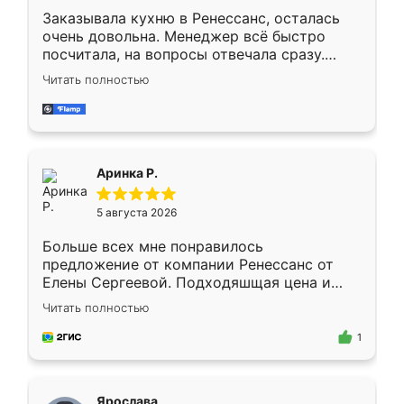
Заказывала кухню в Ренессанс, осталась
очень довольна. Менеджер всё быстро
посчитала, на вопросы отвечала сразу.
Замерщик приехал в субботу, подошёл к
Читать полностью
делу со всей ответственностью. Собрали
за день, ребята работали аккуратно, даже
пыли почти не было. Качество отличное,
ящики ходят плавно, ничего не скрипит.
Всё подошло как влитое.
Аринка Р.
5 августа 2026
Больше всех мне понравилось
предложение от компании Ренессанс от
Елены Сергеевой. Подходяшщая цена и
короткие сроки изготовления. Приехавший
Читать полностью
для замера сотрудник Владислав
предложил по моему эскизу самый
1
подходящий вариант шкафа. Немного его
видоизменил, получилось даже лучше, чем
я хотела.
Ярослава