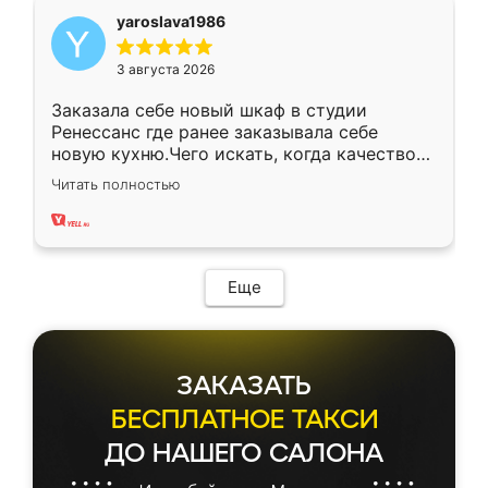
yaroslava1986
3 августа 2026
Заказала себе новый шкаф в студии
Ренессанс где ранее заказывала себе
новую кухню.Чего искать, когда качеством
вполне довольна. Служит кухня уже почти
Читать полностью
два года, нареканий нет.
Еще
ЗАКАЗАТЬ
БЕСПЛАТНОЕ ТАКСИ
ДО НАШЕГО САЛОНА