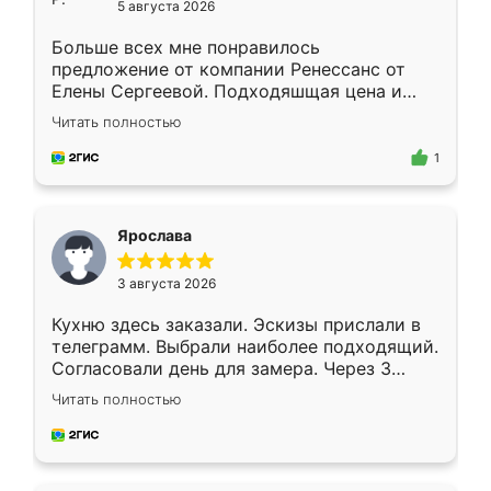
5 августа 2026
Больше всех мне понравилось
предложение от компании Ренессанс от
Елены Сергеевой. Подходяшщая цена и
короткие сроки изготовления. Приехавший
Читать полностью
для замера сотрудник Владислав
предложил по моему эскизу самый
1
подходящий вариант шкафа. Немного его
видоизменил, получилось даже лучше, чем
я хотела.
Ярослава
3 августа 2026
Кухню здесь заказали. Эскизы прислали в
телеграмм. Выбрали наиболее подходящий.
Согласовали день для замера. Через 3
недели кухня была уже готова. Остались
Читать полностью
довольны работой. Спасибо Ренессанс
мебель за качественную работу!