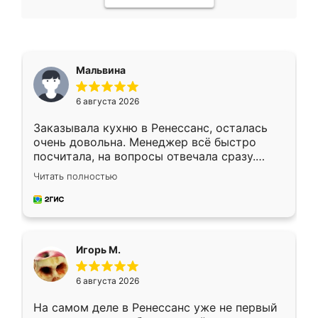
Мальвина
6 августа 2026
Заказывала кухню в Ренессанс, осталась
очень довольна. Менеджер всё быстро
посчитала, на вопросы отвечала сразу.
Замерщик приехал в субботу, подошёл к
Читать полностью
делу со всей ответственностью. Собрали
за день, ребята работали аккуратно, даже
пыли почти не было. Качество отличное,
ящики ходят плавно, ничего не скрипит.
Всё подошло как влитое.
Игорь М.
6 августа 2026
На самом деле в Ренессанс уже не первый