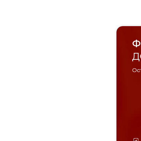
Ф
Д
Ост