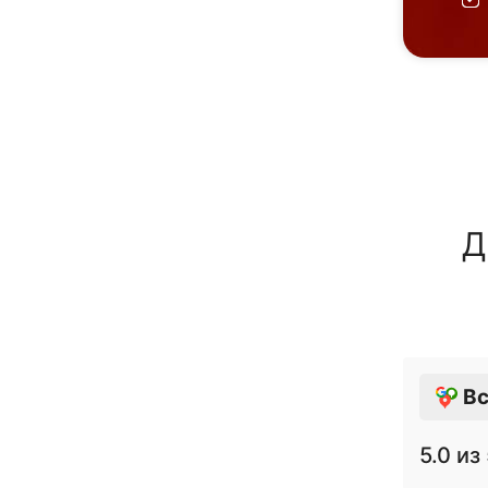
Д
Вс
5.0
из 