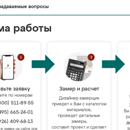
задаваемые вопросы
ма работы
вьте заявку
Замер и расчет
ите по номерам
Дизайнер-замерщик
800) 511-89-55
приедет к Вам с каталогом
материалов,
Вы
495) 665-24-01
проведёт детальные
р
926) 409-68-13
замеры,
д
составит проект и сделает
з
те заявку на сайте для