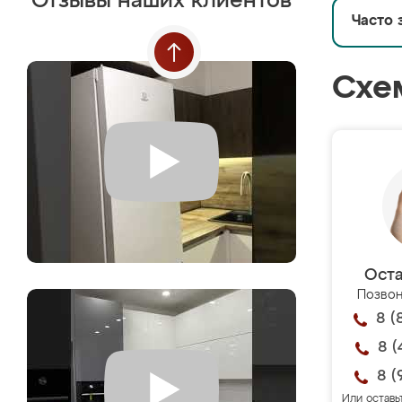
Отзывы наших клиентов
Часто 
Схе
Оста
Позвон
8 (
8 (
8 (
Или оставь